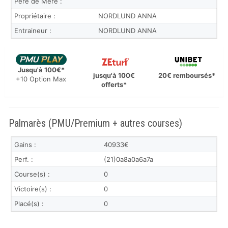
Père de Mère :
Propriétaire :
NORDLUND ANNA
Entraineur :
NORDLUND ANNA
Jusqu'à 100€*
jusqu'à 100€
20€ remboursés*
+10 Option Max
offerts*
Palmarès (PMU/Premium + autres courses)
Gains :
40933€
Perf. :
(21)0a8a0a6a7a
Course(s) :
0
Victoire(s) :
0
Placé(s) :
0