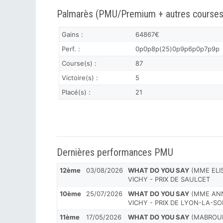
Palmarès (PMU/Premium + autres courses
Gains :
64867€
Perf. :
0p0p8p(25)0p9p6p0p7p9p
Course(s) :
87
Victoire(s) :
5
Placé(s) :
21
Dernières performances PMU
12ème
03/08/2026
WHAT DO YOU SAY
(MME ELIS
VICHY - PRIX DE SAULCET
10ème
25/07/2026
WHAT DO YOU SAY
(MME ANN
VICHY - PRIX DE LYON-LA-SO
11ème
17/05/2026
WHAT DO YOU SAY
(MABROUK 