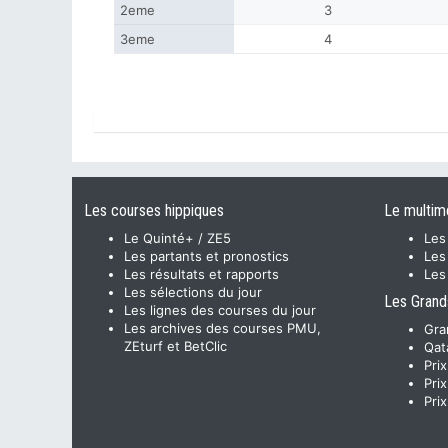
2eme
3
3eme
4
Les courses hippiques
Le multim
Le Quinté+ / ZE5
Les
Les partants et pronostics
Les
Les résultats et rapports
Les
Les sélections du jour
Les Grand
Les lignes des courses du jour
Les archives des courses PMU,
Gra
ZEturf et BetClic
Qat
Pri
Pri
Pri