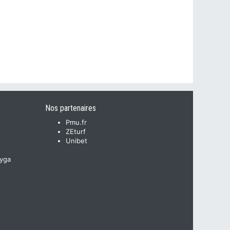
Nos partenaires
Pmu.fr
ZEturf
Unibet
yga