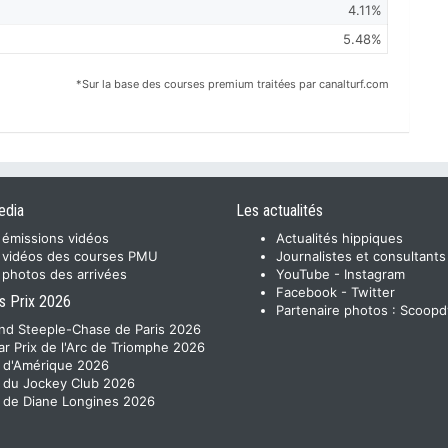
4.11%
5.48%
*Sur la base des courses premium traitées par canalturf.com
edia
Les actualités
 émissions vidéos
Actualités hippiques
 vidéos des courses PMU
Journalistes et consultants
 photos des arrivées
YouTube
-
Instagram
Facebook
-
Twitter
s Prix 2026
Partenaire photos :
Scoopd
nd Steeple-Chase de Paris 2026
ar Prix de l'Arc de Triomphe 2026
x d'Amérique 2026
x du Jockey Club 2026
x de Diane Longines 2026