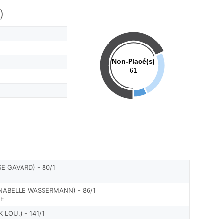
)
Non-Placé(s)
61
E GAVARD) - 80/1
ABELLE WASSERMANN) - 86/1
IE
LOU.) - 141/1