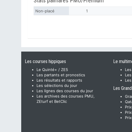
Stats palmarès PMU/Premium
Non-placé
1
Les courses hippiques
Le multim
Le Quinté+ / ZE5
Les
Les partants et pronostics
Les
Les résultats et rapports
Les
Les sélections du jour
Les Grand
Les lignes des courses du jour
Les archives des courses PMU,
Gra
ZEturf et BetClic
Qat
Pri
Pri
Pri