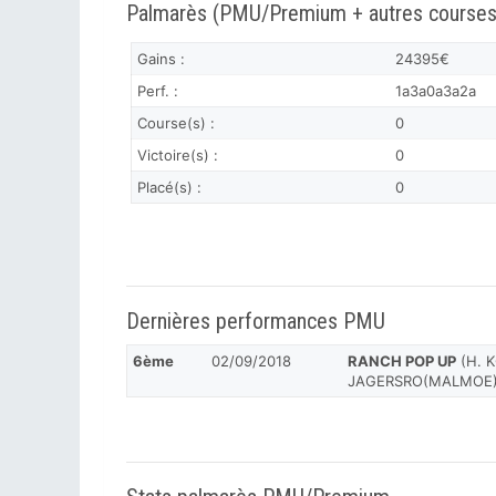
Palmarès (PMU/Premium + autres courses
Gains :
24395€
Perf. :
1a3a0a3a2a
Course(s) :
0
Victoire(s) :
0
Placé(s) :
0
Dernières performances PMU
6ème
02/09/2018
RANCH POP UP
(H. K
JAGERSRO(MALMOE) 