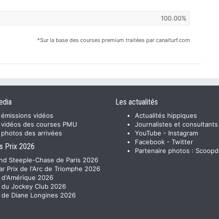
100.00%
*Sur la base des courses premium traitées par canalturf.com
edia
Les actualités
 émissions vidéos
Actualités hippiques
 vidéos des courses PMU
Journalistes et consultants
 photos des arrivées
YouTube
-
Instagram
Facebook
-
Twitter
s Prix 2026
Partenaire photos :
Scoopd
nd Steeple-Chase de Paris 2026
ar Prix de l'Arc de Triomphe 2026
x d'Amérique 2026
x du Jockey Club 2026
x de Diane Longines 2026