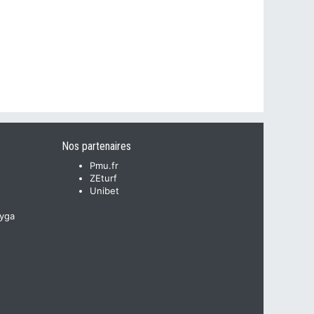
Nos partenaires
Pmu.fr
ZEturf
Unibet
yga