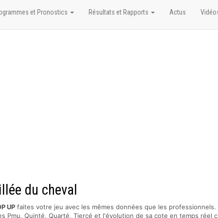
ogrammes et Pronostics
Résultats et Rapports
Actus
Vidéo
llée du cheval
P UP
faites votre jeu avec les mêmes données que les professionnels.
s Pmu, Quinté, Quarté, Tiercé et l'évolution de sa cote en temps réel c