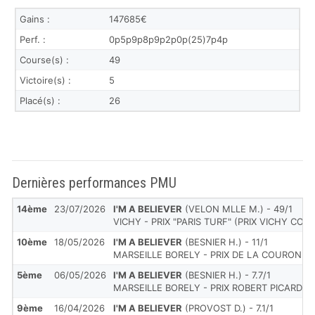
Gains :
147685€
Perf. :
0p5p9p8p9p2p0p(25)7p4p
Course(s) :
49
Victoire(s) :
5
Placé(s) :
26
Dernières performances PMU
14ème
23/07/2026
I'M A BELIEVER
(VELON MLLE M.) - 49/1
VICHY - PRIX "PARIS TURF" (PRIX VICHY C
10ème
18/05/2026
I'M A BELIEVER
(BESNIER H.) - 11/1
MARSEILLE BORELY - PRIX DE LA COURONNE
5ème
06/05/2026
I'M A BELIEVER
(BESNIER H.) - 7.7/1
MARSEILLE BORELY - PRIX ROBERT PICARDAT
9ème
16/04/2026
I'M A BELIEVER
(PROVOST D.) - 7.1/1