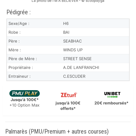
La photo de I'M A BELIEVER - © scoopdyga
Pédigrée :
Sexe/Age :
H6
Robe :
BAI
Père :
SEABHAC
Mère :
WINDS UP
Père de Mère :
STREET SENSE
Propriétaire :
A.DE LANFRANCHI
Entraineur :
C.ESCUDER
Jusqu'à 100€*
jusqu'à 100€
20€ remboursés*
+10 Option Max
offerts*
Palmarès (PMU/Premium + autres courses)