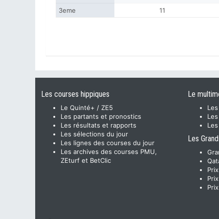
3eme
11
Les courses hippiques
Le multim
Le Quinté+ / ZE5
Les
Les partants et pronostics
Les
Les résultats et rapports
Les
Les sélections du jour
Les Grand
Les lignes des courses du jour
Les archives des courses PMU,
Gra
ZEturf et BetClic
Qat
Pri
Pri
Pri