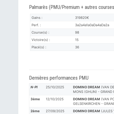
Palmarès (PMU/Premium + autres courses
Gains :
319820€
Perf. :
3a2a4a1a0aDa4aDa2a
Course(s) :
98
Victoire(s) :
15
Placé(s) :
36
Dernières performances PMU
N-Pl
25/10/2025
DOMINO DREAM
(VAN DEN
MONS (GHLIN) - GRAND 
3ème
12/10/2025
DOMINO DREAM
(VAN POL
GELSENKIRCHEN - GRAN
2ème
27/09/2025
DOMINO DREAM
(JULES 