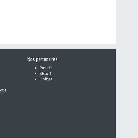
Nos partenaires
Pmu.fr
ZEturf
Unibet
yga