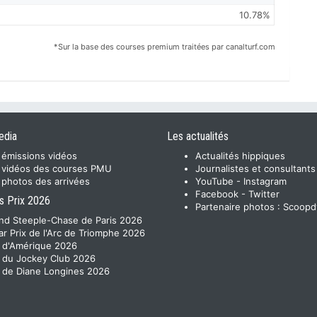
10.78%
*Sur la base des courses premium traitées par canalturf.com
edia
Les actualités
 émissions vidéos
Actualités hippiques
 vidéos des courses PMU
Journalistes et consultants
 photos des arrivées
YouTube
-
Instagram
Facebook
-
Twitter
s Prix 2026
Partenaire photos :
Scoopd
nd Steeple-Chase de Paris 2026
ar Prix de l'Arc de Triomphe 2026
x d'Amérique 2026
x du Jockey Club 2026
x de Diane Longines 2026