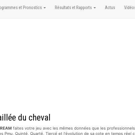
ogrammes et Pronostics
Résultats et Rapports
Actus
Vidéo
llée du cheval
DREAM
faites votre jeu avec les mêmes données que les professionnels
s Pmu, Quinté, Quarté, Tiercé et l'évolution de sa cote en temps réel c