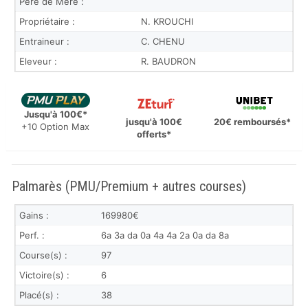
Père de Mère :
Propriétaire :
N. KROUCHI
Entraineur :
C. CHENU
Eleveur :
R. BAUDRON
Jusqu'à 100€*
jusqu'à 100€
20€ remboursés*
+10 Option Max
offerts*
Palmarès (PMU/Premium + autres courses)
Gains :
169980€
Perf. :
6a 3a da 0a 4a 4a 2a 0a da 8a
Course(s) :
97
Victoire(s) :
6
Placé(s) :
38