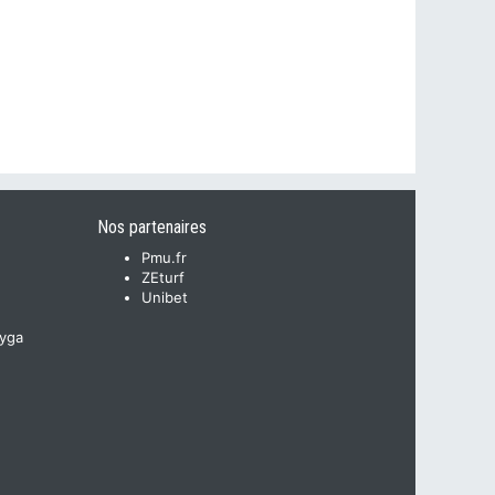
Nos partenaires
Pmu.fr
ZEturf
Unibet
yga