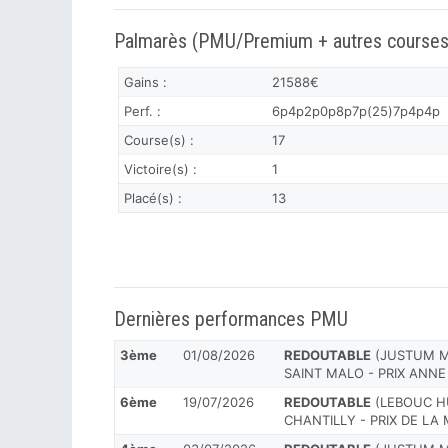
Palmarès (PMU/Premium + autres courses
Gains :
21588€
Perf. :
6p4p2p0p8p7p(25)7p4p4p
Course(s) :
17
Victoire(s) :
1
Placé(s) :
13
Dernières performances PMU
3ème
01/08/2026
REDOUTABLE
(JUSTUM M.)
SAINT MALO - PRIX ANN
6ème
19/07/2026
REDOUTABLE
(LEBOUC HUG
CHANTILLY - PRIX DE LA