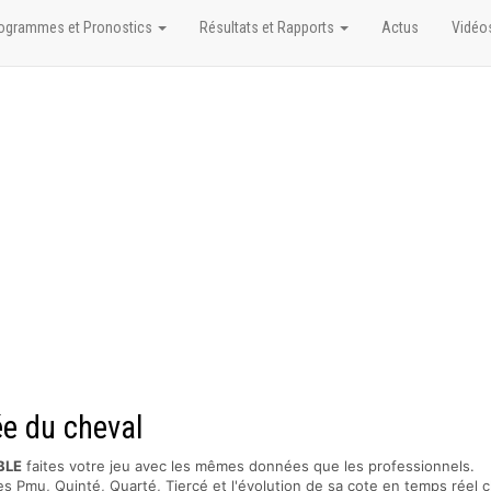
ogrammes et Pronostics
Résultats et Rapports
Actus
Vidéo
ée du cheval
BLE
faites votre jeu avec les mêmes données que les professionnels.
s Pmu, Quinté, Quarté, Tiercé et l'évolution de sa cote en temps réel c