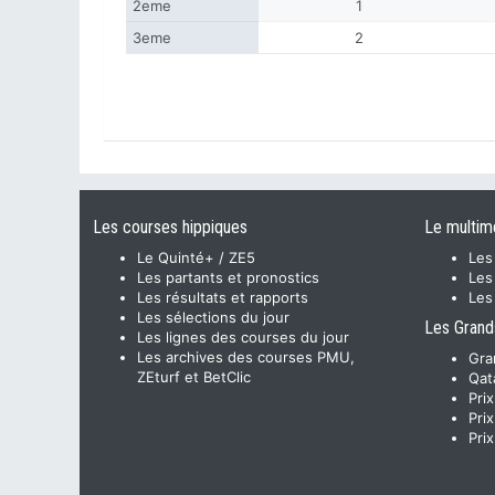
2eme
1
3eme
2
Les courses hippiques
Le multim
Le Quinté+ / ZE5
Les
Les partants et pronostics
Les
Les résultats et rapports
Les
Les sélections du jour
Les Grand
Les lignes des courses du jour
Les archives des courses PMU,
Gra
ZEturf et BetClic
Qat
Pri
Pri
Pri