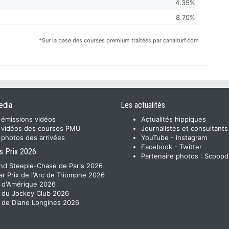
4.35%
8.70%
*Sur la base des courses premium traitées par canalturf.com
edia
Les actualités
 émissions vidéos
Actualités hippiques
 vidéos des courses PMU
Journalistes et consultants
 photos des arrivées
YouTube
-
Instagram
Facebook
-
Twitter
s Prix 2026
Partenaire photos :
Scoopd
nd Steeple-Chase de Paris 2026
ar Prix de l'Arc de Triomphe 2026
x d'Amérique 2026
x du Jockey Club 2026
x de Diane Longines 2026