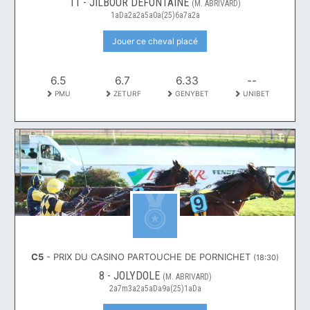
11 - JILBOUR DEFONTAINE
(M. ABRIVARD)
1aDa2a2a5a0a(25)6a7a2a
Jouer ce cheval placé
6.5
6.7
6.33
--
PMU
ZETURF
GENYBET
UNIBET
C5
- PRIX DU CASINO PARTOUCHE DE PORNICHET
(18:30)
8 - JOLYDOLE
(M. ABRIVARD)
2a7m3a2a5aDa9a(25)1aDa