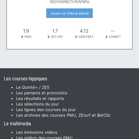
0p2p7p6p8p(25)4p4p9p5p
Jouer ce cheval placé
1.9
1.7
4.12
--
PMU
ZETURF
GENYBET
UNIBET
Les courses hippiques
Le Quinté+ / ZE5
Les partants et pronostics
Les résultats et rapports
Les sélections du jour
Les lignes des courses du jour
Les archives des courses PMU, ZEturf et BetClic
Le multimedia
Les émissions vidéos
Les vidéos des courses PMU