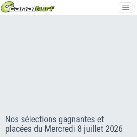
Toggl
navig
Nos sélections gagnantes et
placées du Mercredi 8 juillet 2026