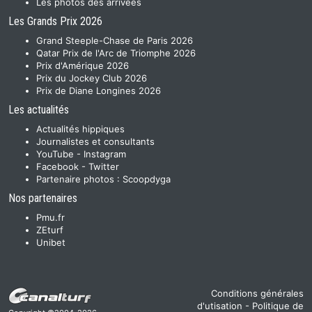
Les photos des arrivées
Les Grands Prix 2026
Grand Steeple-Chase de Paris 2026
Qatar Prix de l'Arc de Triomphe 2026
Prix d'Amérique 2026
Prix du Jockey Club 2026
Prix de Diane Longines 2026
Les actualités
Actualités hippiques
Journalistes et consultants
YouTube
-
Instagram
Facebook
-
Twitter
Partenaire photos :
Scoopdyga
Nos partenaires
Pmu.fr
ZEturf
Unibet
Conditions générales
d'utisation
-
Politique de