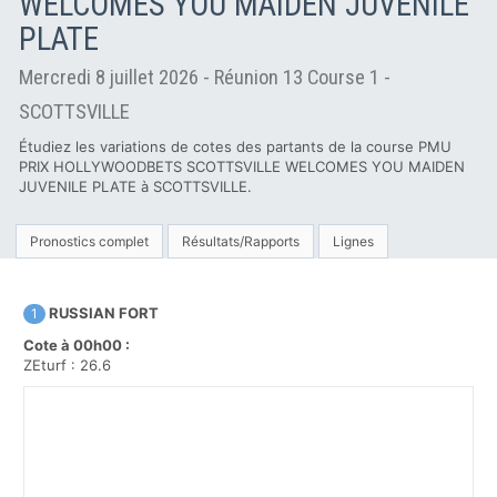
WELCOMES YOU MAIDEN JUVENILE
PLATE
Mercredi 8 juillet 2026 - Réunion 13 Course 1 -
SCOTTSVILLE
Étudiez les variations de cotes des partants de la course PMU
PRIX HOLLYWOODBETS SCOTTSVILLE WELCOMES YOU MAIDEN
JUVENILE PLATE à SCOTTSVILLE.
Pronostics complet
Résultats/Rapports
Lignes
RUSSIAN FORT
1
Cote à 00h00 :
ZEturf : 26.6