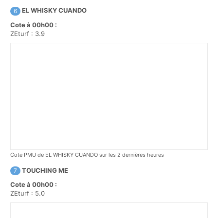
EL WHISKY CUANDO
6
Cote à 00h00 :
ZEturf : 3.9
Cote PMU de EL WHISKY CUANDO sur les 2 dernières heures
TOUCHING ME
7
Cote à 00h00 :
ZEturf : 5.0