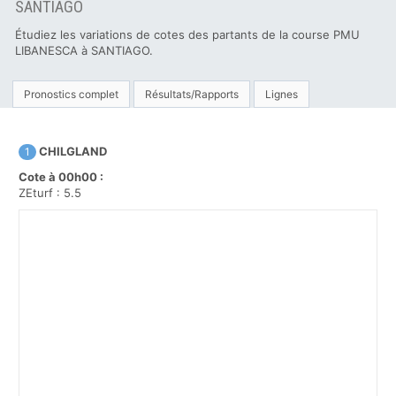
SANTIAGO
Étudiez les variations de cotes des partants de la course PMU
LIBANESCA à SANTIAGO.
Pronostics complet
Résultats/Rapports
Lignes
CHILGLAND
1
Cote à 00h00 :
ZEturf : 5.5