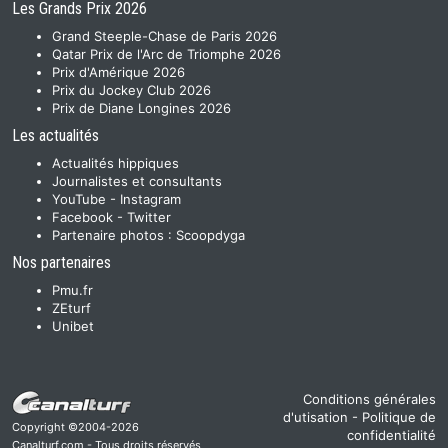
Les Grands Prix 2026
Grand Steeple-Chase de Paris 2026
Qatar Prix de l'Arc de Triomphe 2026
Prix d'Amérique 2026
Prix du Jockey Club 2026
Prix de Diane Longines 2026
Les actualités
Actualités hippiques
Journalistes et consultants
YouTube
-
Instagram
Facebook
-
Twitter
Partenaire photos :
Scoopdyga
Nos partenaires
Pmu.fr
ZEturf
Unibet
Conditions générales
d'utisation
-
Politique de
Copyright ©2004-2026
confidentialité
Canalturf.com - Tous droits réservés