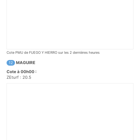
Cote PMU de FUEGO Y HIERRO sur les 2 dernières heures
MAGUIRE
12
Cote à 00h00 :
ZEturf : 20.5