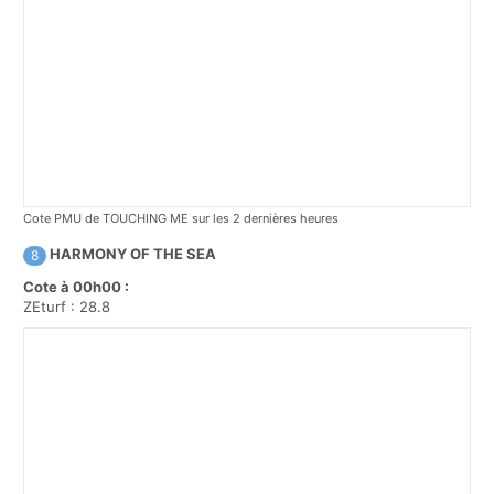
Cote PMU de TOUCHING ME sur les 2 dernières heures
HARMONY OF THE SEA
8
Cote à 00h00 :
ZEturf : 28.8