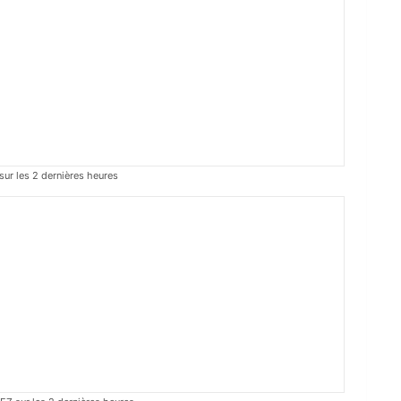
r les 2 dernières heures