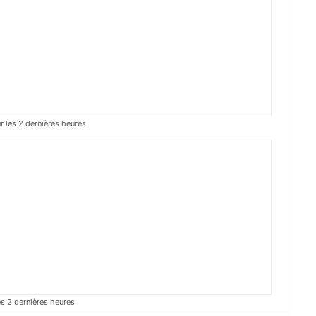
les 2 dernières heures
 2 dernières heures