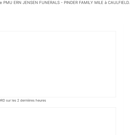
course PMU ERN JENSEN FUNERALS - PINDER FAMILY MILE à CAULFIELD.
 sur les 2 dernières heures