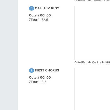
Cote PMU de JABBAWOCKEEZ 
CALL HIM IGGY
8
Cote à 00h00 :
ZEturf : 72.5
Cote PMU de CALL HIM IGGY 
FIRST CHORUS
9
Cote à 00h00 :
ZEturf : 3.5