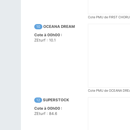
Cote PMU de FIRST CHORUS 
OCEANA DREAM
10
Cote à 00h00 :
ZEturf : 10.1
Cote PMU de OCEANA DREAM 
SUPERSTOCK
12
Cote à 00h00 :
ZEturf : 84.6