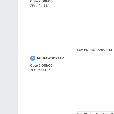
Cote à 00h00 :
ZEturf : 44.1
Cote PMU de HAARACAINE su
JABBAWOCKEEZ
6
Cote à 00h00 :
ZEturf : 50.7