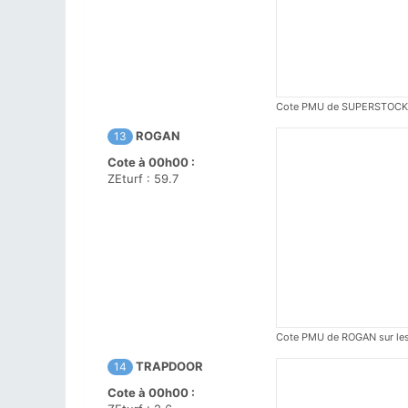
Cote PMU de SUPERSTOCK su
ROGAN
13
Cote à 00h00 :
ZEturf : 59.7
Cote PMU de ROGAN sur les
TRAPDOOR
14
Cote à 00h00 :