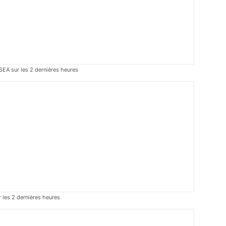
A sur les 2 dernières heures
les 2 dernières heures