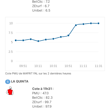
BetClic : 7.2
ZEturf : 6.7
Unibet : 6.5
10
7.5
5
2.5
0
09:51
10:11
10:31
10:51
11:11
11:31
Cote PMU de MAFRIT FAL sur les 2 dernières heures
LA QUINTA
6
Cote à 11h31 :
PMU : 47.0
BetClic : 82.3
ZEturf : 99.7
Unibet : 97.9