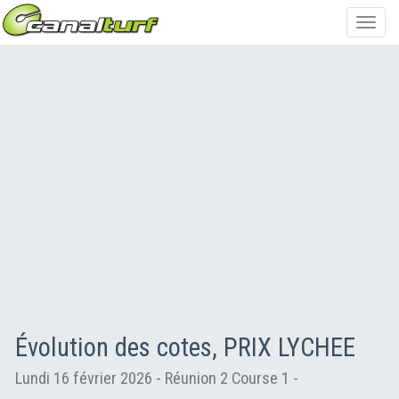
Toggl
navig
Évolution des cotes, PRIX LYCHEE
Lundi 16 février 2026 - Réunion 2 Course 1 -