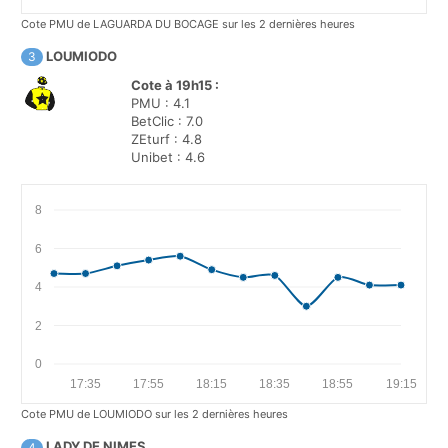
Cote PMU de LAGUARDA DU BOCAGE sur les 2 dernières heures
LOUMIODO
3
Cote à 19h15 :
PMU : 4.1
BetClic : 7.0
ZEturf : 4.8
Unibet : 4.6
8
6
4
2
0
17:35
17:55
18:15
18:35
18:55
19:15
Cote PMU de LOUMIODO sur les 2 dernières heures
LADY DE NIMES
4