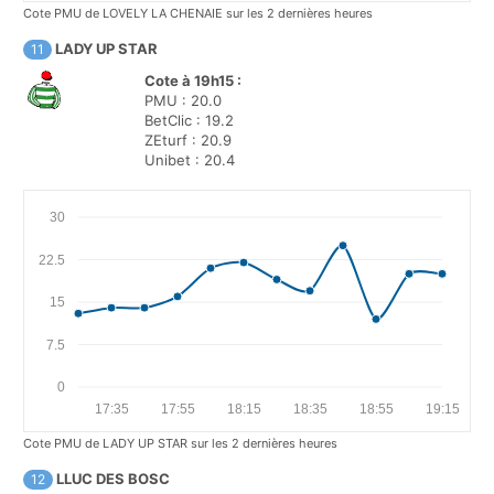
Cote PMU de LOVELY LA CHENAIE sur les 2 dernières heures
LADY UP STAR
11
Cote à 19h15 :
PMU : 20.0
BetClic : 19.2
ZEturf : 20.9
Unibet : 20.4
30
22.5
15
7.5
0
17:35
17:55
18:15
18:35
18:55
19:15
Cote PMU de LADY UP STAR sur les 2 dernières heures
LLUC DES BOSC
12