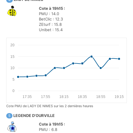
Cote à 19h15 :
PMU : 14.0
BetClic : 12.3
ZEturf : 15.8
Unibet : 15.4
20
15
10
5
0
17:35
17:55
18:15
18:35
18:55
19:15
Cote PMU de LADY DE NIMES sur les 2 dernières heures
LEGENDE D'OURVILLE
5
Cote à 19h15 :
PMU : 6.8