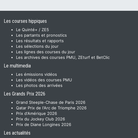
Les courses hippiques
Le Quinté+ / ZE5
Les partants et pronostics
Les résultats et rapports
Les sélections du jour
Les lignes des courses du jour
Les archives des courses PMU, ZEturf et BetClic
Le multimedia
Les émissions vidéos
Les vidéos des courses PMU
Les photos des arrivées
Les Grands Prix 2026
Grand Steeple-Chase de Paris 2026
Qatar Prix de l'Arc de Triomphe 2026
Prix d'Amérique 2026
Prix du Jockey Club 2026
Prix de Diane Longines 2026
Les actualités