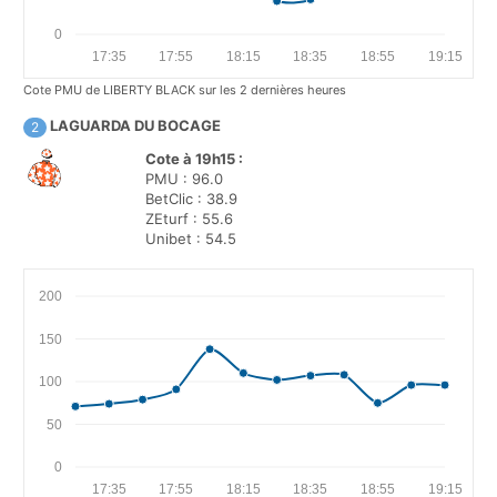
0
17:35
17:55
18:15
18:35
18:55
19:15
Cote PMU de LIBERTY BLACK sur les 2 dernières heures
LAGUARDA DU BOCAGE
2
Cote à 19h15 :
PMU : 96.0
BetClic : 38.9
ZEturf : 55.6
Unibet : 54.5
200
150
100
50
0
17:35
17:55
18:15
18:35
18:55
19:15