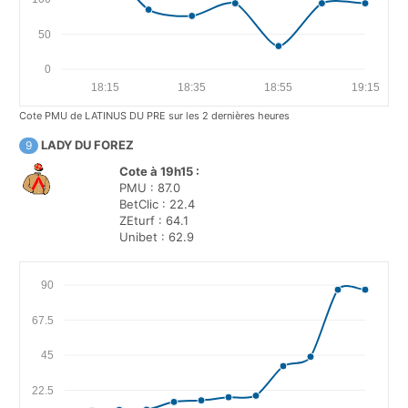
50
0
18:15
18:35
18:55
19:15
Cote PMU de LATINUS DU PRE sur les 2 dernières heures
LADY DU FOREZ
9
Cote à 19h15 :
PMU : 87.0
BetClic : 22.4
ZEturf : 64.1
Unibet : 62.9
90
67.5
45
22.5