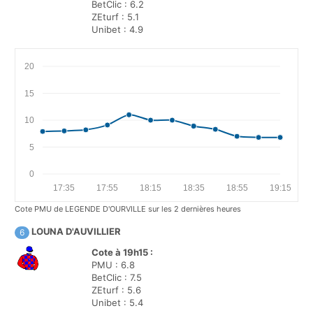
BetClic : 6.2
ZEturf : 5.1
Unibet : 4.9
20
15
10
5
0
17:35
17:55
18:15
18:35
18:55
19:15
Cote PMU de LEGENDE D'OURVILLE sur les 2 dernières heures
LOUNA D'AUVILLIER
6
Cote à 19h15 :
PMU : 6.8
BetClic : 7.5
ZEturf : 5.6
Unibet : 5.4