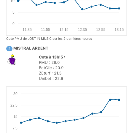
10
5
0
11:35
11:55
12:15
12:35
12:55
13:15
Cote PMU de LOST IN MUSIC sur les 2 dernières heures
MISTRAL ARDENT
2
Cote à 13h15 :
PMU : 26.0
BetClic : 20.9
ZEturf : 21.3
Unibet : 22.9
30
22.5
15
7.5