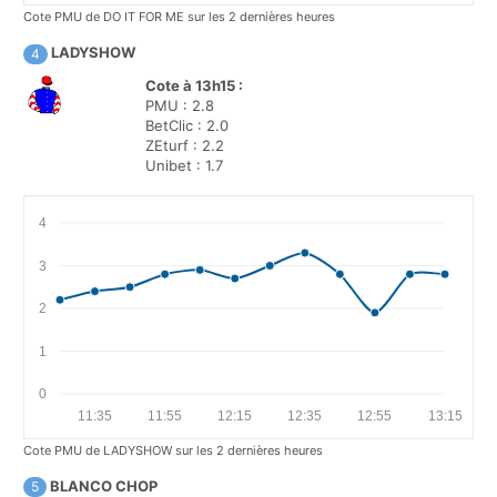
Cote PMU de DO IT FOR ME sur les 2 dernières heures
LADYSHOW
4
Cote à 13h15 :
PMU : 2.8
BetClic : 2.0
ZEturf : 2.2
Unibet : 1.7
4
3
2
1
0
11:35
11:55
12:15
12:35
12:55
13:15
Cote PMU de LADYSHOW sur les 2 dernières heures
BLANCO CHOP
5