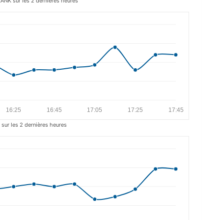
NK sur les 2 dernières heures
16:25
16:45
17:05
17:25
17:45
ur les 2 dernières heures