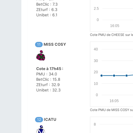
BetClic : 7.3
2.5
ZEturf : 6.3
Unibet : 6.1
0
16:05
Cote PMU de CHEESE sur le
MISS COSY
11
40
30
Cote à 17h45 :
20
PMU : 34.0
BetClic : 15.8
10
ZEturf : 32.9
Unibet : 32.3
0
16:05
Cote PMU de MISS COSY sur 
ICATU
12
8