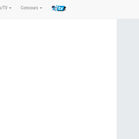
s/TV
Concours