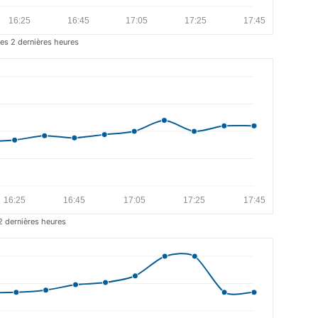
16:25
16:45
17:05
17:25
17:45
s 2 dernières heures
16:25
16:45
17:05
17:25
17:45
2 dernières heures