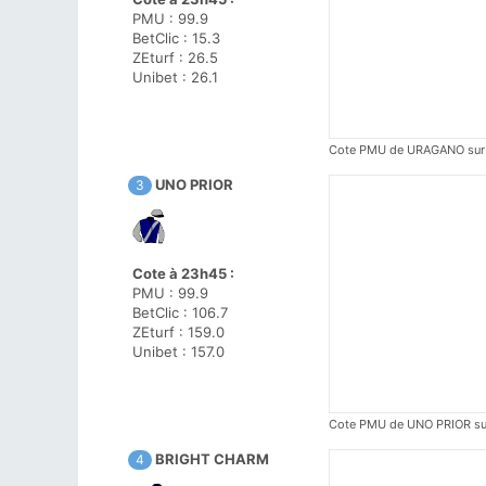
PMU : 99.9
BetClic : 15.3
ZEturf : 26.5
Unibet : 26.1
Cote PMU de URAGANO sur l
UNO PRIOR
3
Cote à 23h45 :
PMU : 99.9
BetClic : 106.7
ZEturf : 159.0
Unibet : 157.0
Cote PMU de UNO PRIOR sur 
BRIGHT CHARM
4