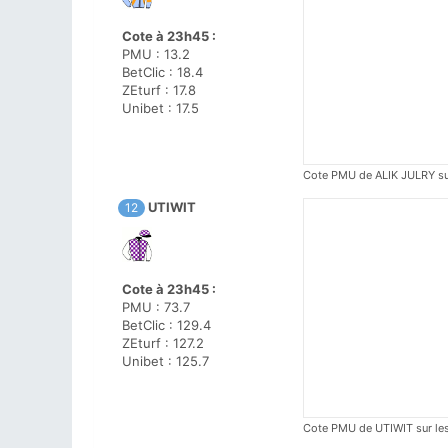
Cote à 23h45 :
PMU : 13.2
BetClic : 18.4
ZEturf : 17.8
Unibet : 17.5
Cote PMU de ALIK JULRY sur
UTIWIT
12
Cote à 23h45 :
PMU : 73.7
BetClic : 129.4
ZEturf : 127.2
Unibet : 125.7
Cote PMU de UTIWIT sur les