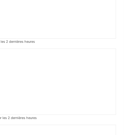
es 2 dernières heures
les 2 dernières heures