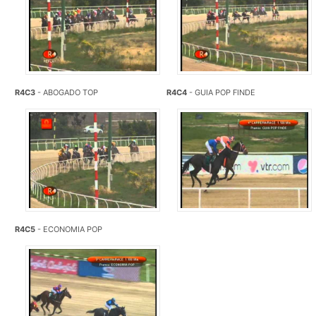
R4C3
- ABOGADO TOP
R4C4
- GUIA POP FINDE
R4C5
- ECONOMIA POP