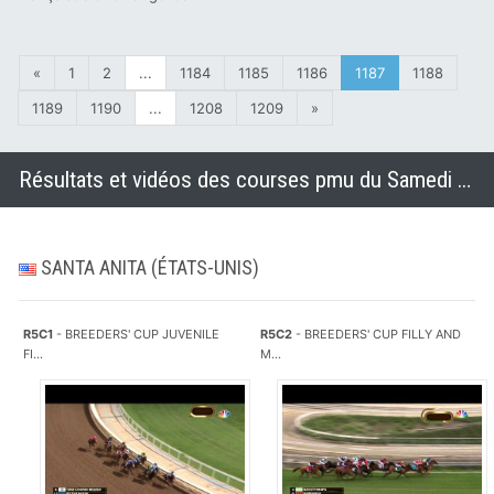
«
1
2
...
1184
1185
1186
1187
1188
1189
1190
...
1208
1209
»
Résultats et vidéos des courses pmu du Samedi 1 novembre 2014
SANTA ANITA (ÉTATS-UNIS)
R5C1
- BREEDERS' CUP JUVENILE
R5C2
- BREEDERS' CUP FILLY AND
FI...
M...