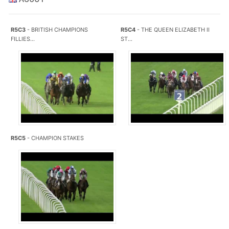
R5C3
- BRITISH CHAMPIONS
R5C4
- THE QUEEN ELIZABETH II
FILLIES...
ST...
R5C5
- CHAMPION STAKES