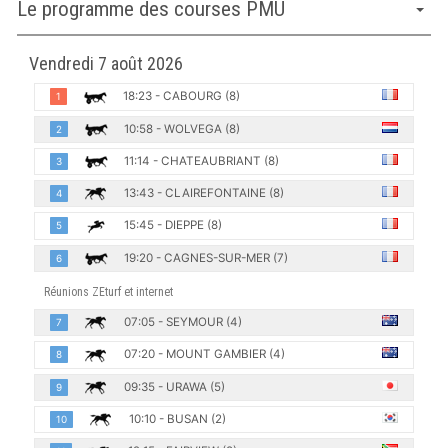
Le programme des courses PMU
Vendredi 7 août 2026
18:23 - CABOURG (8)
1
10:58 - WOLVEGA (8)
2
11:14 - CHATEAUBRIANT (8)
3
13:43 - CLAIREFONTAINE (8)
4
15:45 - DIEPPE (8)
5
19:20 - CAGNES-SUR-MER (7)
6
Réunions ZEturf et internet
07:05 - SEYMOUR (4)
7
07:20 - MOUNT GAMBIER (4)
8
09:35 - URAWA (5)
9
10:10 - BUSAN (2)
10