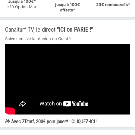
Jusqu'à 100€*
jusqu'à 100€
20€ remboursés*
+10 Option Max
offerts*
Canalturf TV, le direct
"ICI on PARIE !"
Suivez en live la réunion du
Quinté+
🎁
Avec ZEturf, 200€ pour jouer* : CLIQUEZ-ICI !