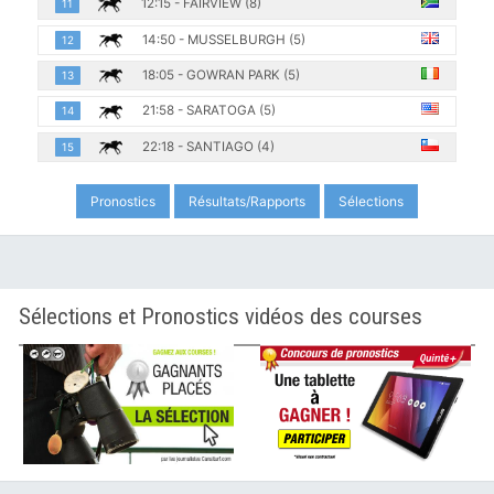
12:15 - FAIRVIEW (8)
11
14:50 - MUSSELBURGH (5)
12
18:05 - GOWRAN PARK (5)
13
21:58 - SARATOGA (5)
14
22:18 - SANTIAGO (4)
15
Pronostics
Résultats/Rapports
Sélections
Sélections et Pronostics vidéos des courses