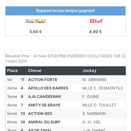
Rapport en jeu simple gagnant
5,60 €
4,90 €
Résultat Pmu - Arrivée R7C8 PRIX ENERGIES CHOLETAISES (GR C) d
1 mars 2015
Place
Cheval
Jockey
Co
1er
11
ACTION FORTE
M. ABRIVARD
5.
2ème
4
APOLLO DES BARRES
MLLE C. DESMONTILS
11
3ème
8
AJA CANDEENNE
F. GUINE
88
4ème
7
AMITY DE BRAYE
MLLE O. TOUILLET
13
5ème
13
ACTION GES
S. MARMION
3.
6ème
10
AMIRAL DU SURF
A.-H. VIEL
20
7ème
6
AS DE TINAL
J.-P. DIABAT
39