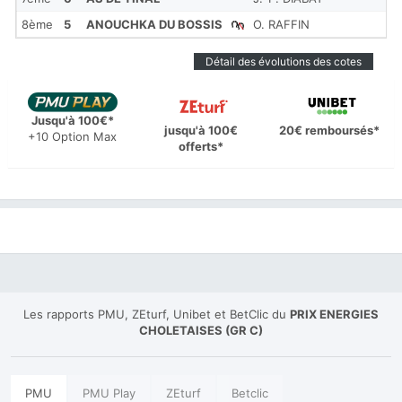
8ème
5
ANOUCHKA DU BOSSIS
O. RAFFIN
8.1
Détail des évolutions des cotes
Jusqu'à 100€*
jusqu'à 100€
20€ remboursés*
+10 Option Max
offerts*
Les rapports PMU, ZEturf, Unibet et BetClic du
PRIX ENERGIES
CHOLETAISES (GR C)
PMU
PMU Play
ZEturf
Betclic