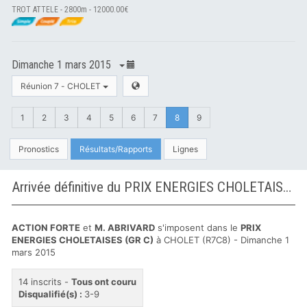
TROT ATTELE - 2800m - 12000.00€
Dimanche 1 mars 2015
Réunion 7 - CHOLET
1
2
3
4
5
6
7
8
9
Pronostics
Résultats/Rapports
Lignes
Arrivée définitive du PRIX ENERGIES CHOLETAISES (GR C) à CHOLET
ACTION FORTE
et
M. ABRIVARD
s'imposent dans le
PRIX
ENERGIES CHOLETAISES (GR C)
à CHOLET (R7C8) - Dimanche 1
mars 2015
14 inscrits -
Tous ont couru
Disqualifié(s) :
3-9