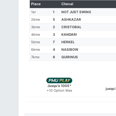
Place
Cheval
1er
1
NOT JUST SWING
2ème
5
ASHKAZAR
3ème
2
CRISTOBAL
4ème
3
KANDARI
5ème
7
HERKEL
6ème
4
NASIBOW
7ème
6
QUIRINUS
Jusqu'à 100€*
jusqu'
+10 Option Max