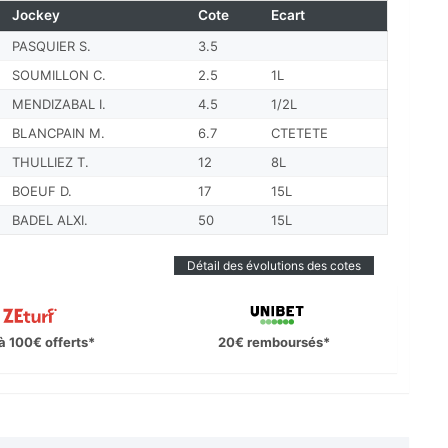
Jockey
Cote
Ecart
PASQUIER S.
3.5
SOUMILLON C.
2.5
1L
MENDIZABAL I.
4.5
1/2L
BLANCPAIN M.
6.7
CTETETE
THULLIEZ T.
12
8L
BOEUF D.
17
15L
BADEL ALXI.
50
15L
Détail des évolutions des cotes
à 100€ offerts*
20€ remboursés*