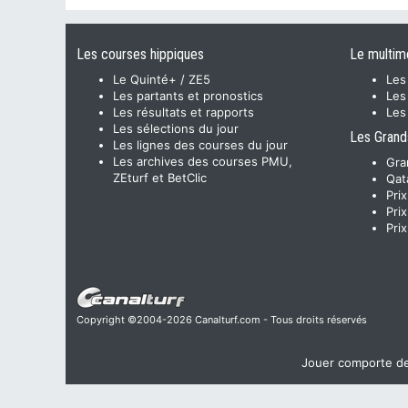
Les courses hippiques
Le multim
Le Quinté+ / ZE5
Les
Les partants et pronostics
Les
Les résultats et rapports
Les
Les sélections du jour
Les Grand
Les lignes des courses du jour
Les archives des courses PMU,
Gra
ZEturf et BetClic
Qat
Pri
Pri
Pri
Copyright ©2004-2026 Canalturf.com - Tous droits réservés
Jouer comporte des