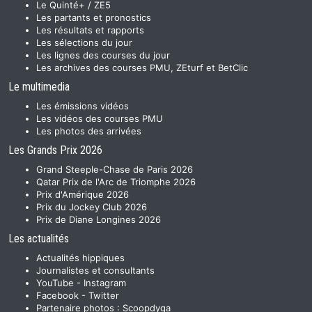
Le Quinté+ / ZE5
Les partants et pronostics
Les résultats et rapports
Les sélections du jour
Les lignes des courses du jour
Les archives des courses PMU, ZEturf et BetClic
Le multimedia
Les émissions vidéos
Les vidéos des courses PMU
Les photos des arrivées
Les Grands Prix 2026
Grand Steeple-Chase de Paris 2026
Qatar Prix de l'Arc de Triomphe 2026
Prix d'Amérique 2026
Prix du Jockey Club 2026
Prix de Diane Longines 2026
Les actualités
Actualités hippiques
Journalistes et consultants
YouTube
-
Instagram
Facebook
-
Twitter
Partenaire photos :
Scoopdyga