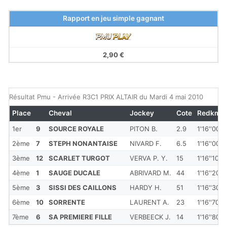
Rapport en jeu simple gagnant
2,90 €
Résultat Pmu - Arrivée R3C1 PRIX ALTAIR du Mardi 4 mai 2010
Place
Cheval
Jockey
Cote
Redkm
1er
9
SOURCE ROYALE
PITON B.
2.9
1'16''00
2ème
7
STEPH NONANTAISE
NIVARD F.
6.5
1'16''00
3ème
12
SCARLET TURGOT
VERVA P. Y.
15
1'16''10
4ème
1
SAUGE DUCALE
ABRIVARD M.
44
1'16''20
5ème
3
SISSI DES CAILLONS
HARDY H.
51
1'16''30
6ème
10
SORRENTE
LAURENT A.
23
1'16''70
7ème
6
SA PREMIERE FILLE
VERBEECK J.
14
1'16''80