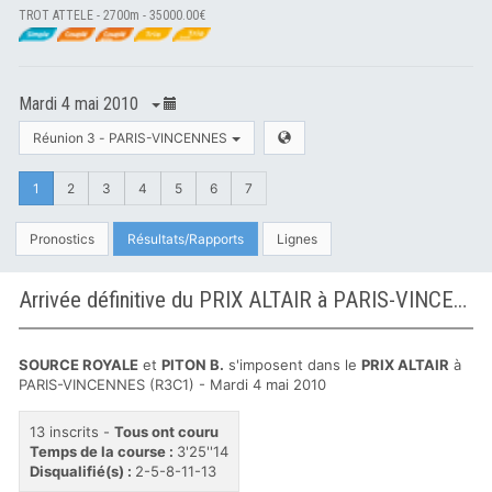
TROT ATTELE - 2700m - 35000.00€
Mardi 4 mai 2010
Réunion 3 - PARIS-VINCENNES
1
2
3
4
5
6
7
Pronostics
Résultats/Rapports
Lignes
Arrivée définitive du PRIX ALTAIR à PARIS-VINCENNES
SOURCE ROYALE
et
PITON B.
s'imposent dans le
PRIX ALTAIR
à
PARIS-VINCENNES (R3C1) - Mardi 4 mai 2010
13 inscrits -
Tous ont couru
Temps de la course :
3'25''14
Disqualifié(s) :
2-5-8-11-13