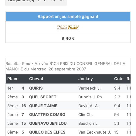
Rapport en jeu simple gagnant
9,40 €
Résultat Pmu - Arrivée R1C4 PRIX DU CONSEIL GENERAL DE LA
MANCHE du Mercredi 26 septembre 2007
Place
Cheval
Jockey
Cote
Red
1er
4
QUIRIS
Verbeeck J.
9.4
1'19'
2ème
3
QUEL SECRET
Dubois J. Ph.
2.3
1'19'
3ème
16
QUE JE T'AIME
David A. A.
9.4
1'18'
4ème
7
QUATTRO COMBO
Clin Ch.
94
1'19'
5ème
15
QUENAVO JENILOU
Baudron L.
5.1
1'18'
6ème
5
QUILEO DES ELFES
Van Eeckhaute J.
15
1'19'