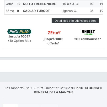
7ème
12
QUITO TREHENNIERE
Hallais J. Cl.
19
1'19'
8ème
9
QADJAR TURGOT
Ligeron G.
35
1'20'
Détail des évolutions des cotes
Jusqu'à 100€*
jusqu'à 100€
20€ remboursés*
+10 Option Max
offerts*
Les rapports PMU, ZEturf, Unibet et BetClic du
PRIX DU CONSEIL
GENERAL DE LA MANCHE