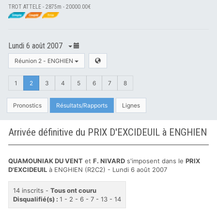
TROT ATTELE - 2875m - 20000.00€
Lundi 6 août 2007
Réunion 2 - ENGHIEN
1
2
3
4
5
6
7
8
Pronostics
Résultats/Rapports
Lignes
Arrivée définitive du PRIX D'EXCIDEUIL à ENGHIEN
QUAMOUNIAK DU VENT
et
F. NIVARD
s'imposent dans le
PRIX
D'EXCIDEUIL
à ENGHIEN (R2C2) - Lundi 6 août 2007
14 inscrits -
Tous ont couru
Disqualifié(s) :
1 - 2 - 6 - 7 - 13 - 14