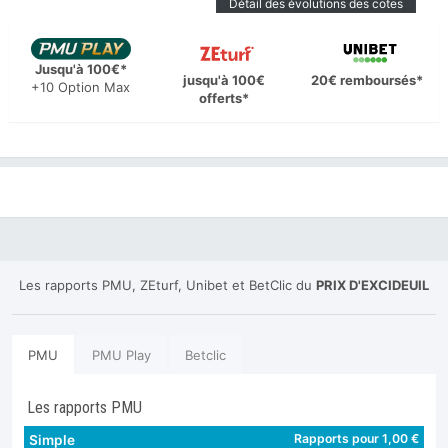
Détail des évolutions des cotes
Jusqu'à 100€*
jusqu'à 100€
20€ remboursés*
+10 Option Max
offerts*
Les rapports PMU, ZEturf, Unibet et BetClic du
PRIX D'EXCIDEUIL
PMU
PMU Play
Betclic
Les rapports PMU
Rapports pour 1,00 €
Simple