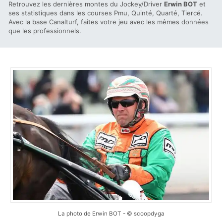
Retrouvez les dernières montes du Jockey/Driver
Erwin BOT
et
ses statistiques dans les courses Pmu, Quinté, Quarté, Tiercé.
Avec la base Canalturf, faites votre jeu avec les mêmes données
que les professionnels.
La photo de Erwin BOT - © scoopdyga