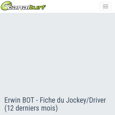
Toggl
navig
Erwin BOT - Fiche du Jockey/Driver
(12 derniers mois)