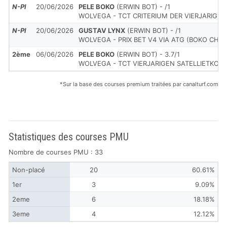
N-Pl
20/06/2026
PELE BOKO
(ERWIN BOT) - /1
WOLVEGA - TCT CRITERIUM DER VIERJARIGE
N-Pl
20/06/2026
GUSTAV LYNX
(ERWIN BOT) - /1
WOLVEGA - PRIX BET V4 VIA ATG (BOKO CH
2ème
06/06/2026
PELE BOKO
(ERWIN BOT) - 3.7/1
WOLVEGA - TCT VIERJARIGEN SATELLIETKOE
*Sur la base des courses premium traitées par canalturf.com
Statistiques des courses PMU
Nombre de courses PMU : 33
Non-placé
20
60.61%
1er
3
9.09%
2eme
6
18.18%
3eme
4
12.12%