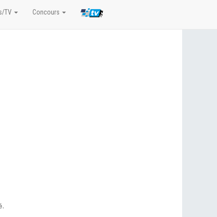
s/TV
Concours
é.