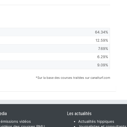
64.34%
12.59%
7.69%
6.29%
9.09%
*Sur la base des courses traitées sur canalturf.com
edia
Les actualités
 émissions vidéos
Actualités hippiques
 vidéos des courses PMU
Journalistes et consultants