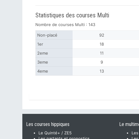
Statistiques des courses Multi
Nombre de courses Multi : 143
Non-placé
92
1er
18
2eme
11
3eme
9
4eme
13
Les courses hippiques
Le multim
Le Quinté+ / ZE5
Les
Les partants et pronostics
Les