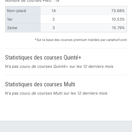
Nombre de courses PMU : 19
Non-placé
14
73.68%
1er
2
10.53%
2eme
3
15.79%
*Sur la base des courses premium traitées par canalturf.com
Statistiques des courses Quinté+
N'a pas couru de courses Quinté+ sur les 12 derniers mois
Statistiques des courses Multi
N'a pas couru de courses Multi sur les 12 derniers mois