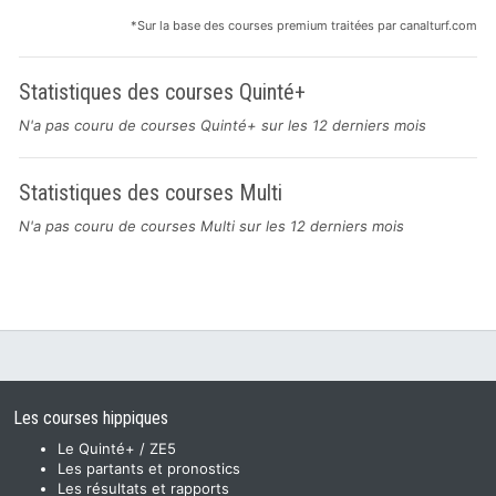
*Sur la base des courses premium traitées par canalturf.com
Statistiques des courses Quinté+
N'a pas couru de courses Quinté+ sur les 12 derniers mois
Statistiques des courses Multi
N'a pas couru de courses Multi sur les 12 derniers mois
Les courses hippiques
Le Quinté+ / ZE5
Les partants et pronostics
Les résultats et rapports