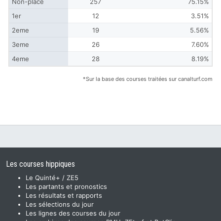
Non-placé
257
75.15%
1er
12
3.51%
2eme
19
5.56%
3eme
26
7.60%
4eme
28
8.19%
*Sur la base des courses traitées sur canalturf.com
Les courses hippiques
Le Quinté+ / ZE5
Les partants et pronostics
Les résultats et rapports
Les sélections du jour
Les lignes des courses du jour