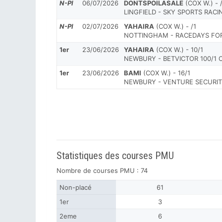
N-Pl
06/07/2026
DONTSPOILASALE
(COX W.) - 
LINGFIELD - SKY SPORTS RACIN
N-Pl
02/07/2026
YAHAIRA
(COX W.) - /1
NOTTINGHAM - RACEDAYS FO
1er
23/06/2026
YAHAIRA
(COX W.) - 10/1
NEWBURY - BETVICTOR 100/1 
1er
23/06/2026
BAMI
(COX W.) - 16/1
NEWBURY - VENTURE SECURI
Statistiques des courses PMU
Nombre de courses PMU : 74
Non-placé
61
1er
3
2eme
6