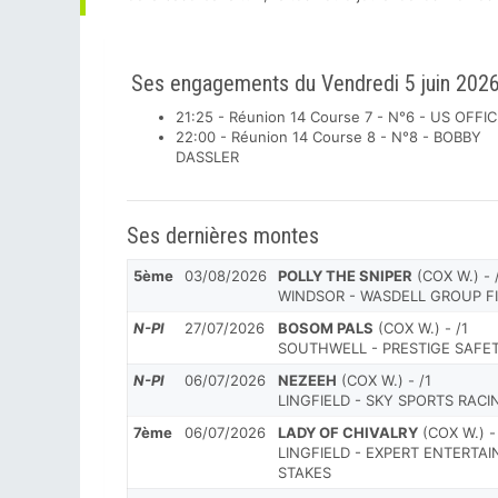
Ses engagements du Vendredi 5 juin 202
21:25 - Réunion 14 Course 7 - N°6 - US OFFI
22:00 - Réunion 14 Course 8 - N°8 - BOBBY
DASSLER
Ses dernières montes
5ème
03/08/2026
POLLY THE SNIPER
(COX W.) - 
WINDSOR - WASDELL GROUP FI
N-Pl
27/07/2026
BOSOM PALS
(COX W.) - /1
SOUTHWELL - PRESTIGE SAFET
N-Pl
06/07/2026
NEZEEH
(COX W.) - /1
LINGFIELD - SKY SPORTS RACIN
7ème
06/07/2026
LADY OF CHIVALRY
(COX W.) - 
LINGFIELD - EXPERT ENTERTA
STAKES