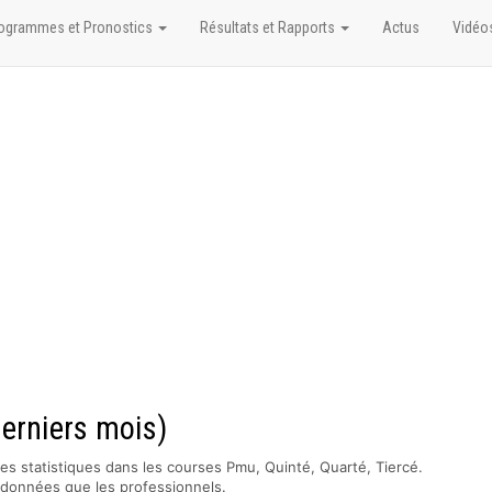
ogrammes et Pronostics
Résultats et Rapports
Actus
Vidéo
derniers mois)
es statistiques dans les courses Pmu, Quinté, Quarté, Tiercé.
s données que les professionnels.