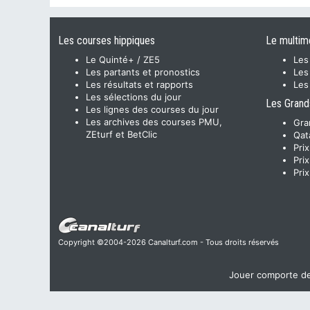
Les courses hippiques
Le multim
Le Quinté+ / ZE5
Les
Les partants et pronostics
Les
Les résultats et rapports
Les
Les sélections du jour
Les Grand
Les lignes des courses du jour
Les archives des courses PMU,
Gra
ZEturf et BetClic
Qat
Pri
Pri
Pri
Copyright ©2004-2026 Canalturf.com - Tous droits réservés
Jouer comporte des