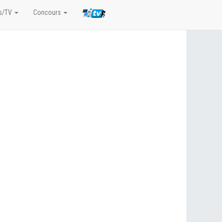
s/TV
Concours