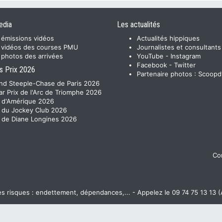
edia
Les actualités
 émissions vidéos
Actualités hippiques
 vidéos des courses PMU
Journalistes et consultants
 photos des arrivées
YouTube
-
Instagram
Facebook
-
Twitter
s Prix 2026
Partenaire photos :
Scoopd
nd Steeple-Chase de Paris 2026
ar Prix de l'Arc de Triomphe 2026
x d'Amérique 2026
x du Jockey Club 2026
x de Diane Longines 2026
Con
 risques : endettement, dépendances,... - Appelez le 09 74 75 13 13 