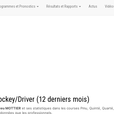
ogrammes et Pronostics
Résultats et Rapports
Actus
Vidéo
ckey/Driver (12 derniers mois)
ieu MOTTIER
et ses statistiques dans les courses Pmu, Quinté, Quarté,
s données que les professionnels.