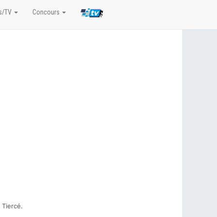
s/TV
Concours
 Tiercé.