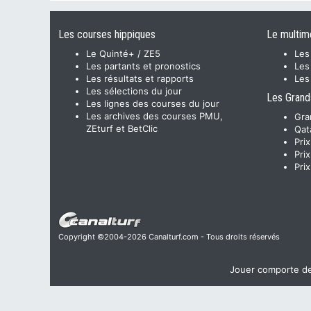
Les courses hippiques
Le multim
Le Quinté+ / ZE5
Les
Les partants et pronostics
Les
Les résultats et rapports
Les
Les sélections du jour
Les Grand
Les lignes des courses du jour
Les archives des courses PMU,
Gra
ZEturf et BetClic
Qat
Pri
Pri
Pri
Copyright ©2004-2026 Canalturf.com - Tous droits réservés
Jouer comporte des