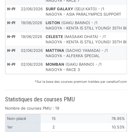
NAGOYA - RACE 7
N-Pl
22/06/2026
SURF GALAXY
(SEIJI KATO) - /1
NAGOYA - ASIA PARALYMPICS SUPPORT
N-Pl
19/06/2026
LISTON
(GAKU BANNO) - /1
NAGOYA - KENTA IS STILL YOUNG! 35TH BIR
N-Pl
19/06/2026
CELESTE
(MASAAKI OHATA) - /1
NAGOYA - KENTA IS STILL YOUNG! 35TH BIR
N-Pl
02/06/2026
MATTINA
(SACHIO YAMADA) - /1
NAGOYA - ALFEKKA SPECIAL
N-Pl
02/06/2026
MOMBAN
(GAKU BANNO) - /1
NAGOYA - RACE 3
*Sur la base des courses premium traitées par canalturf.com
Statistiques des courses PMU
Nombre de courses PMU : 19
Non-placé
15
78.95%
1er
2
10.53%