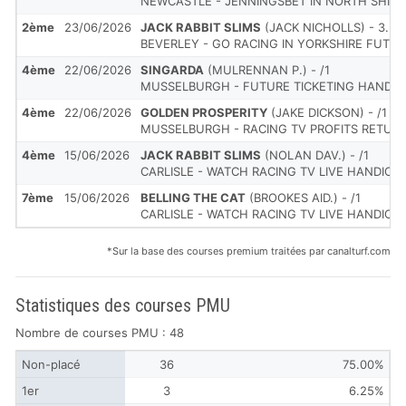
NEWCASTLE - JENNINGSBET IN NORTH SHIE
2ème
23/06/2026
JACK RABBIT SLIMS
(JACK NICHOLLS) - 3.5/1
BEVERLEY - GO RACING IN YORKSHIRE FUTU
4ème
22/06/2026
SINGARDA
(MULRENNAN P.) - /1
MUSSELBURGH - FUTURE TICKETING HANDIC
4ème
22/06/2026
GOLDEN PROSPERITY
(JAKE DICKSON) - /1
MUSSELBURGH - RACING TV PROFITS RETUR
4ème
15/06/2026
JACK RABBIT SLIMS
(NOLAN DAV.) - /1
CARLISLE - WATCH RACING TV LIVE HANDICA
7ème
15/06/2026
BELLING THE CAT
(BROOKES AID.) - /1
CARLISLE - WATCH RACING TV LIVE HANDICA
*Sur la base des courses premium traitées par canalturf.com
Statistiques des courses PMU
Nombre de courses PMU : 48
Non-placé
36
75.00%
1er
3
6.25%