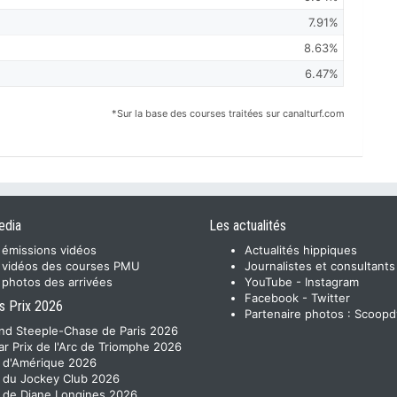
7.91%
8.63%
6.47%
*Sur la base des courses traitées sur canalturf.com
edia
Les actualités
 émissions vidéos
Actualités hippiques
 vidéos des courses PMU
Journalistes et consultants
 photos des arrivées
YouTube
-
Instagram
Facebook
-
Twitter
s Prix 2026
Partenaire photos :
Scoopd
nd Steeple-Chase de Paris 2026
ar Prix de l'Arc de Triomphe 2026
x d'Amérique 2026
x du Jockey Club 2026
x de Diane Longines 2026