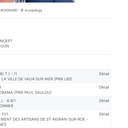
l BOISNARD - © scoopdyga
CONCEPT
 MOON
 T.) - /1
Détail
 LA VILLE DE VAUX-SUR-MER (PRIX LBS)
1
Détail
LORAMA (PRIX PAUL SAULOU)
 - 8.9/1
Détail
MONNIER
 11/1
Détail
EMENT DES ARTISANS DE ST-AIGNAN-SUR-ROE -
NES