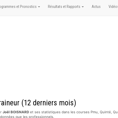
ogrammes et Pronostics
Résultats et Rapports
Actus
Vidéo
raineur (12 derniers mois)
ur
Joël BOISNARD
et ses statistiques dans les courses Pmu, Quinté, Qua
s données que les professionnels.