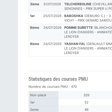
3ème
31/07/2026
TELCHERBOLINE
(CHEVILLARD 
SENONNES - PRIX SUPER U P
1er
25/07/2026
BABOSHKA
(DEMURO C.) - 3.
VICHY - PRIX GERARD SAMO
8ème
24/07/2026
POMME SURETTE
(BLANCHOUI
LE LION D'ANGERS - ANIMAT
LEROYER
9ème
24/07/2026
YASHAN FAL
(DENUAULT MME 
LE LION D'ANGERS - ANIMAT
LEROYER
Statistiques des courses PMU
Nombre de courses PMU : 470
Non-placé
326
1er
52
2eme
46