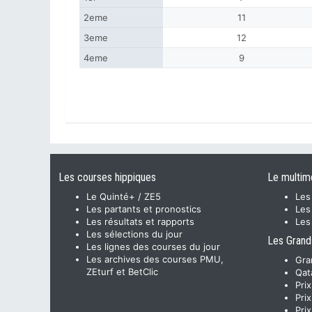
2eme
11
3eme
12
4eme
9
Les courses hippiques
Le multim
Le Quinté+ / ZE5
Les
Les partants et pronostics
Les
Les résultats et rapports
Les
Les sélections du jour
Les Grand
Les lignes des courses du jour
Les archives des courses PMU,
Gra
ZEturf et BetClic
Qat
Pri
Pri
Pri