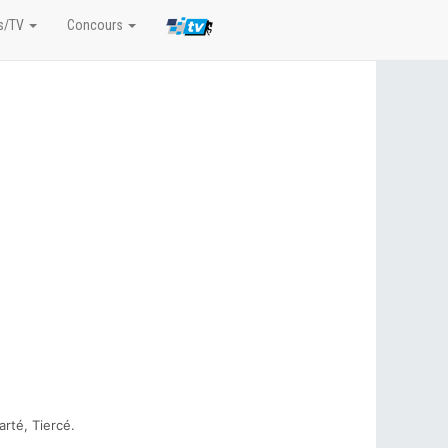
s/TV
Concours
rté, Tiercé.