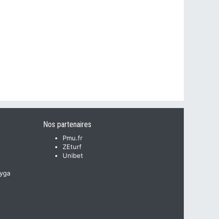
Nos partenaires
Pmu.fr
ZEturf
Unibet
yga