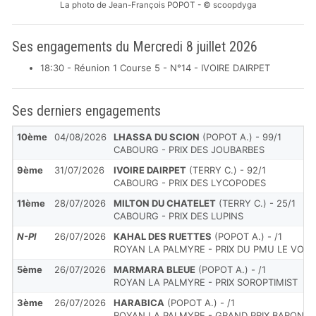
La photo de Jean-François POPOT - © scoopdyga
Ses engagements du Mercredi 8 juillet 2026
18:30 - Réunion 1 Course 5 - N°14 - IVOIRE DAIRPET
Ses derniers engagements
10ème
04/08/2026
LHASSA DU SCION
(POPOT A.) - 99/1
CABOURG - PRIX DES JOUBARBES
9ème
31/07/2026
IVOIRE DAIRPET
(TERRY C.) - 92/1
CABOURG - PRIX DES LYCOPODES
11ème
28/07/2026
MILTON DU CHATELET
(TERRY C.) - 25/1
CABOURG - PRIX DES LUPINS
N-Pl
26/07/2026
KAHAL DES RUETTES
(POPOT A.) - /1
ROYAN LA PALMYRE - PRIX DU PMU LE VOLT
5ème
26/07/2026
MARMARA BLEUE
(POPOT A.) - /1
ROYAN LA PALMYRE - PRIX SOROPTIMIST
3ème
26/07/2026
HARABICA
(POPOT A.) - /1
ROYAN LA PALMYRE - GRAND PRIX BARON D