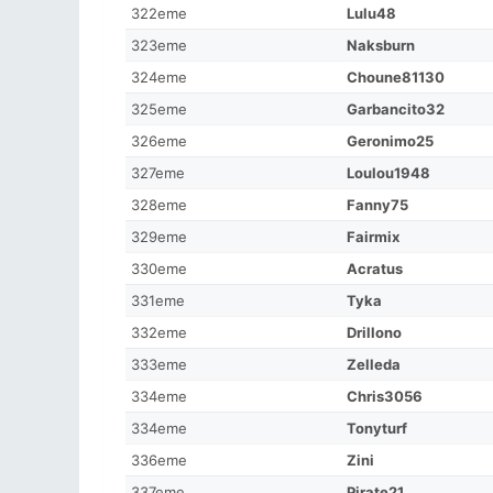
322eme
Lulu48
323eme
Naksburn
324eme
Choune81130
325eme
Garbancito32
326eme
Geronimo25
327eme
Loulou1948
328eme
Fanny75
329eme
Fairmix
330eme
Acratus
331eme
Tyka
332eme
Drillono
333eme
Zelleda
334eme
Chris3056
334eme
Tonyturf
336eme
Zini
337eme
Pirate21