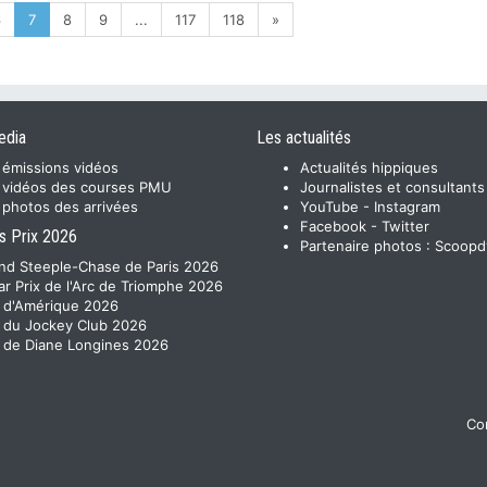
6
7
8
9
...
117
118
»
edia
Les actualités
 émissions vidéos
Actualités hippiques
 vidéos des courses PMU
Journalistes et consultants
 photos des arrivées
YouTube
-
Instagram
Facebook
-
Twitter
s Prix 2026
Partenaire photos :
Scoopd
nd Steeple-Chase de Paris 2026
ar Prix de l'Arc de Triomphe 2026
x d'Amérique 2026
x du Jockey Club 2026
x de Diane Longines 2026
Con