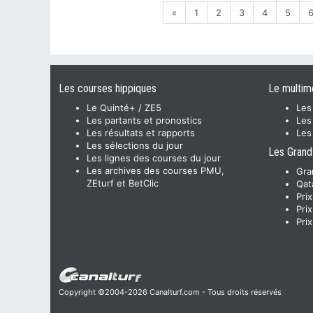
«
1
2
3
4
5
Les courses hippiques
Le multim
Le Quinté+ / ZE5
Les
Les partants et pronostics
Les
Les résultats et rapports
Les
Les sélections du jour
Les Grand
Les lignes des courses du jour
Les archives des courses PMU,
Gra
ZEturf et BetClic
Qat
Pri
Pri
Pri
Copyright ©2004-2026 Canalturf.com - Tous droits réservés