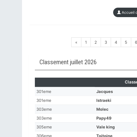
Accueil 
«
1
2
3
4
5
Classement juillet 2026
Class
301eme
Jacques
301eme
Istraeki
303eme
Molec
303eme
Papy49
305eme
Vale king
306eme
Toitoine