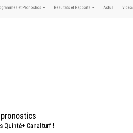
ogrammes et Pronostics
Résultats et Rapports
Actus
Vidéo
 pronostics
s Quinté+ Canalturf !