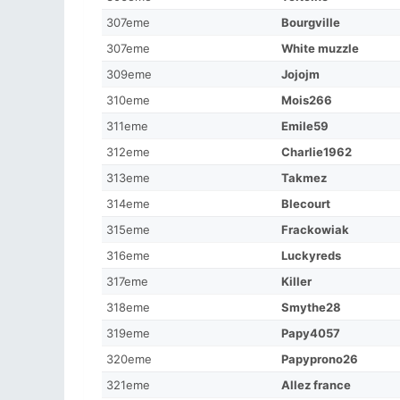
307eme
Bourgville
307eme
White muzzle
309eme
Jojojm
310eme
Mois266
311eme
Emile59
312eme
Charlie1962
313eme
Takmez
314eme
Blecourt
315eme
Frackowiak
316eme
Luckyreds
317eme
Killer
318eme
Smythe28
319eme
Papy4057
320eme
Papyprono26
321eme
Allez france