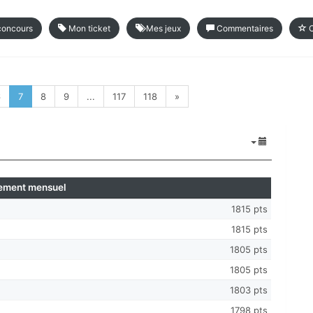
concours
Mon ticket
Mes jeux
Commentaires
C
6
7
8
9
...
117
118
»
ement mensuel
1815 pts
1815 pts
1805 pts
1805 pts
1803 pts
1798 pts