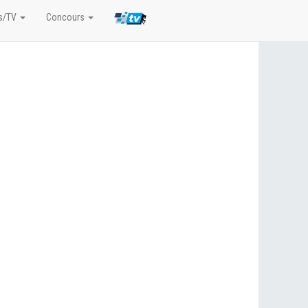
s/TV
Concours