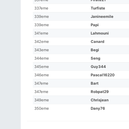
337eme
Turfiste
339eme
Janineemile
339eme
Papi
341eme
Lahmouni
342eme
Canard
343eme
Begi
344eme
Seng
345eme
Guy344
346eme
Pascal16220
347eme
Bart
347eme
Robpat29
349eme
Chrisjean
350eme
Dany76